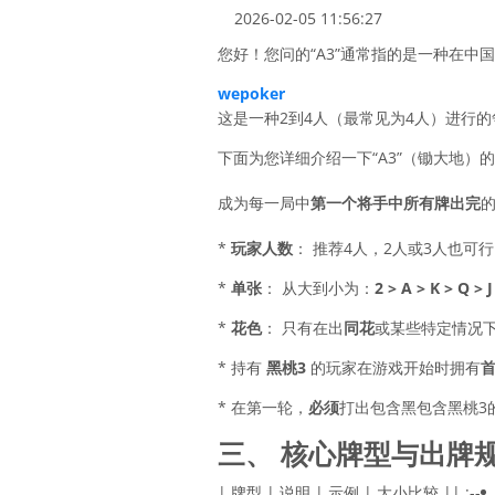
2026-02-05 11:56:27
您好！您问的“A3”通常指的是一种在
wepoker
这是一种2到4人（最常见为4人）进行
下面为您详细介绍一下“A3”（锄大地）
成为每一局中
第一个将手中所有牌出完
*
玩家人数
： 推荐4人，2人或3人也可
*
单张
： 从大到小为：
2 > A > K > Q > J 
*
花色
： 只有在出
同花
或某些特定情况
* 持有
黑桃3
的玩家在游戏开始时拥有
* 在第一轮，
必须
打出包含黑包含黑桃3
三、 核心牌型与出牌
| 牌型 | 说明 | 示例 | 大小比较 |
| :--