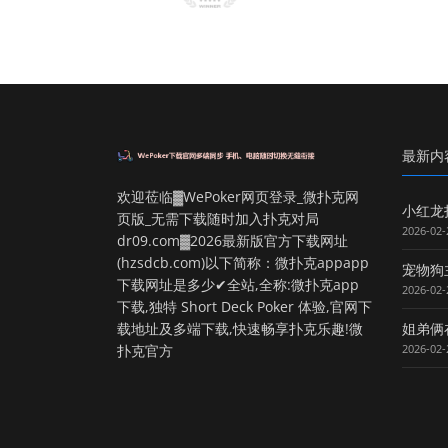
最新内
欢迎莅临▓WePoker网页登录_微扑克网
小红龙
页版_无需下载随时加入扑克对局
2026-02-
dr09.com▓2026最新版官方下载网址
(hzsdcb.com)以下简称：微扑克appapp
宠物狗
下载网址是多少✔全站,全称:微扑克app
2026-02-
下载,独特 Short Deck Poker 体验,官网下
载地址及多端下载,快速畅享扑克乐趣!微
姐弟俩
扑克官方
2026-02-