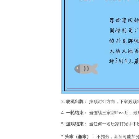
3.
轮流出牌
： 按顺时针方向，下家必须
4.
一轮结束
： 当连续三家都Pass后
5.
游戏结束
： 当任何一名玩家打光手中
*
头家（赢家）
： 不扣分，甚至可能加