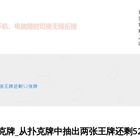
张王牌还剩52张牌
克牌_从扑克牌中抽出两张王牌还剩5