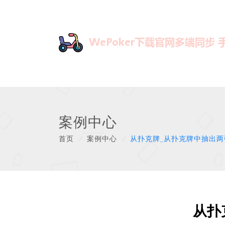
案例中心
首页
/
案例中心
/
从扑克牌_从扑克牌中抽出两
从扑