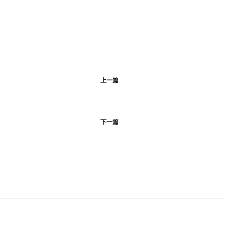
上一篇
下一篇