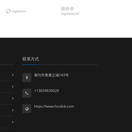
联系方式
都匀市奥膏之城143号
+13659630020
https://www.hzsdcb.com