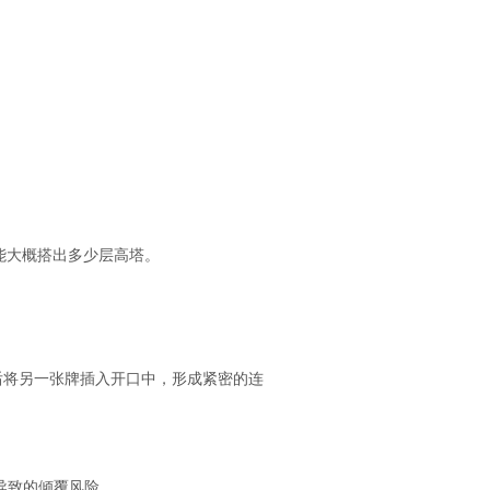
就能大概搭出多少层高塔。
后将另一张牌插入开口中，形成紧密的连
导致的倾覆风险。