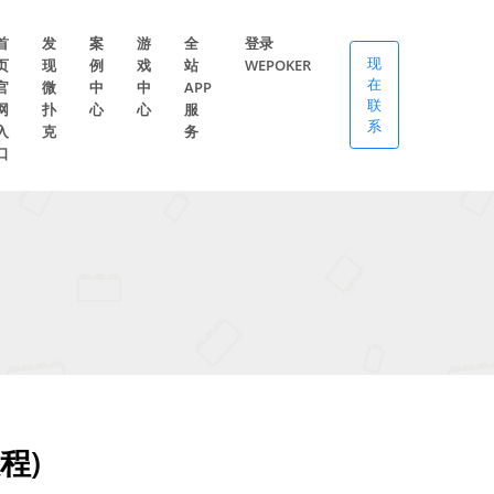
首
发
案
游
全
登录
现
页
现
例
戏
站
WEPOKER
在
官
微
中
中
APP
联
网
扑
心
心
服
系
入
克
务
口
程)