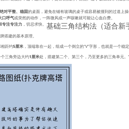
绝对平整、稳固
的桌面，避免在铺有玻璃的桌子或容易被撞到的过道上操
大口呼气
或突然的动作，一阵微风或一声咳嗽就可能让心血白费。
基础三角结构法（适合新
和专注专注力
，切忌求快。
克牌搭建的基本原理。
部相距约
5厘米
，顶端靠在一起，组成一个倒立的“V”字形，也就是一个稳
一个三角旁边大约
1厘米
处，搭建第二个、第三个，乃至更多的三角单元。