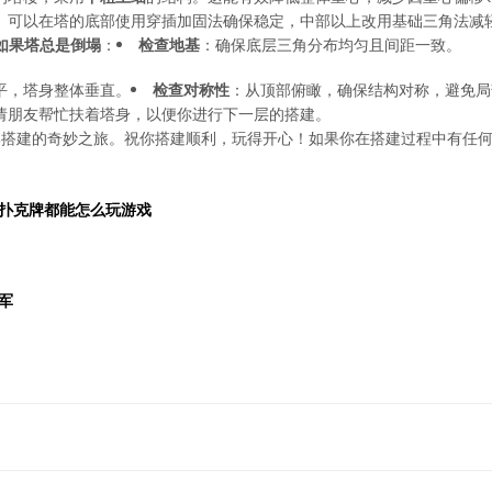
。可以在塔的底部使用穿插加固法确保稳定，中部以上改用基础三角法减
如果塔总是倒塌
：
检查地基
：确保底层三角分布均匀且间距一致。
平，塔身整体垂直。
检查对称性
：从顶部俯瞰，确保结构对称，避免局
请朋友帮忙扶着塔身，以便你进行下一层的搭建。
牌搭建的奇妙之旅。祝你搭建顺利，玩得开心！如果你在搭建过程中有任
扑克牌都能怎么玩游戏
军