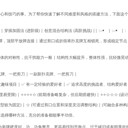
耐心和技巧的事。为了帮你快速了解不同难度和风格的搭建方法，下面这
| 穿插加固法 (进阶级) | 创意混合结构法 (高阶挑战) |
| :--
| :--
| : 
撑，顶部平放牌连接 | 通过剪口或折痕将扑克牌互相锁死，形成稳定节点
整体的对称性，抗干扰能力一般 | 结构性大幅提升，整体性强，抗轻微晃动
克牌、一把剪刀 | 一副新扑克牌、一把剪刀 |
趣味项目 | ✅ 有一定经验的爱好者 | ✅ 追求高度的挑战者、结构爱好者 
度易受限) | ⭐⭐⭐⭐☆ (前期准备略复杂，但后期搭建快) | ⭐⭐☆☆☆ (
造型较为固定) | ☆ (可通过剪口位置和深度灵活调整结构) | (可融合多种构
论选择哪种方法，充分的准备都能事半功倍。
为新牌硬度好，边，边角整齐，更容易找到平衡点。过于破旧或有明显折