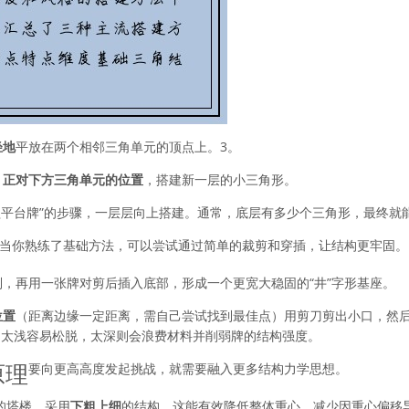
轻地
平放在两个相邻三角单元的顶点上。
3。
，
正对下方三角单元的位置
，搭建新一层的小三角形。
 覆盖平台牌”的步骤，一层层向上搭建。通常，底层有多少个三角形，最终
当你熟练了基础方法，可以尝试通过简单的裁剪和穿插，让结构更牢固。
，再用一张牌对剪后插入底部，形成一个更宽大稳固的“井”字形基座。
位置
（距离边缘一定距离，需自己尝试找到最佳点）用剪刀剪出小口，然
，太浅容易松脱，太深则会浪费材料并削弱牌的结构强度。
原理
要向更高高度发起挑战，就需要融入更多结构力学思想。
的塔楼，采用
下粗上细
的结构。这能有效降低整体重心，减少因重心偏移