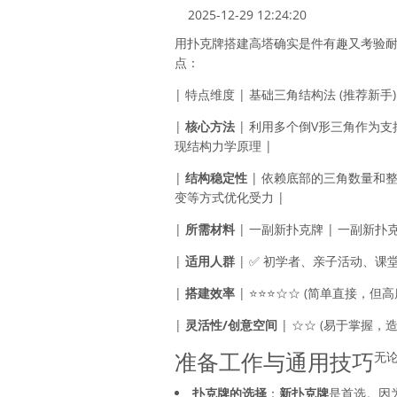
2025-12-29 12:24:20
用扑克牌搭建高塔确实是件有趣又考验
点：
| 特点维度 | 基础三角结构法 (推荐新手) 
|
核心方法
| 利用多个倒V形三角作为支
现结构力学原理 |
|
结构稳定性
| 依赖底部的三角数量和
变等方式优化受力 |
|
所需材料
| 一副新扑克牌 | 一副新扑
|
适用人群
| ✅ 初学者、亲子活动、课堂
|
搭建效率
| ⭐⭐⭐☆☆ (简单直接，但高
|
灵活性/创意空间
| ☆☆ (易于掌握，
准备工作与通用技巧
无
扑克牌的选择
：
新扑克牌
是首选。因