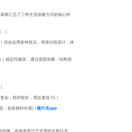
个表格汇总了三种主流搭建方式的核心特
| : |
 | 综合运用多种技法，塔身分段设计，体
 | 稳定性极高，通过底部加重、结构渐
|
设计复杂，耗时较长，需反复练习) |
思，创造独特外观) |
微扑克app
痕的牌，或者表面过于光滑的全新扑克