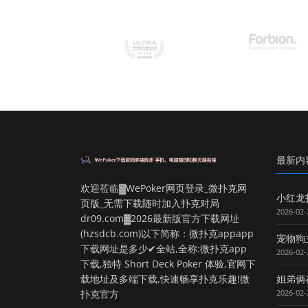
最新内
欢迎莅临▓WePoker网页登录_微扑克网
小红龙
页版_无需下载随时加入扑克对局
2026-02-
dr09.com▓2026最新版官方下载网址
(hzsdcb.com)以下简称：微扑克appapp
宠物狗
下载网址是多少✔全站,全称:微扑克app
2026-02-
下载,独特 Short Deck Poker 体验,官网下
载地址及多端下载,快速畅享扑克乐趣!微
姐弟俩
扑克官方
2026-02-