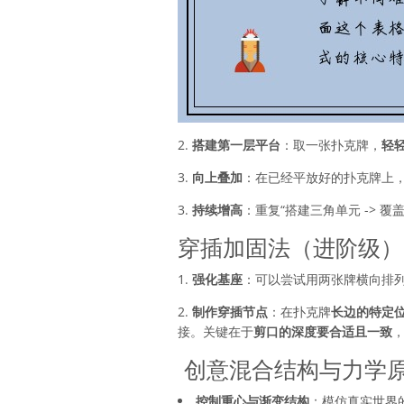
2.
搭建第一层平台
：取一张扑克牌，
轻
3.
向上叠加
：在已经平放好的扑克牌上
3.
持续增高
：重复“搭建三角单元 ->
穿插加固法（进阶级）
1.
强化基座
：可以尝试用两张牌横向排列
2.
制作穿插节点
：在扑克牌
长边的特定
接。关键在于
剪口的深度要合适且一致
️ 创意混合结构与力学
控制重心与渐变结构
：模仿真实世界