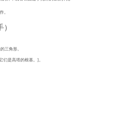
作。
手）
定的三角形。
它们是高塔的根基。
]。