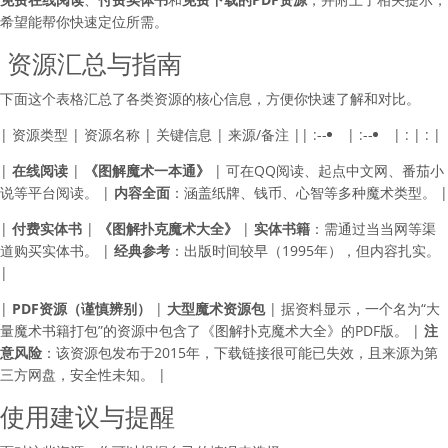
希望能帮你快速定位所需。
️ 资源汇总与指南
下面这个表格汇总了各类资源的核心信息，方便你快速了解和对比。
| 资源类型 | 资源名称 | 关键信息 | 来源/备注 |
| :--
| :--
| : | : |
|
在线阅读
|
《图解魔术一本通》
| 可在QQ阅读、起点中文网、番茄小
说等平台阅读。 |
内容全面
：涵盖纸牌、钱币、心智等多种魔术类型。 |
|
付费实体书
|
《图解扑克魔术大全》
|
实体书籍
：需通过当当网等渠
道购买实体书。 |
经典参考
：出版时间较早（1995年），但内容扎实。
|
|
PDF资源（谨慎辨别）
|
大型魔术资源包
| 据资料显示，一个名为“大
量魔术书籍打包”的资源中包含了《图解扑克魔术大全》的PDF版。 |
注
意风险
：该资源包发布于2015年，下载链接很可能已失效，且来源为第
三方网盘，安全性未知。 |
使用建议与提醒