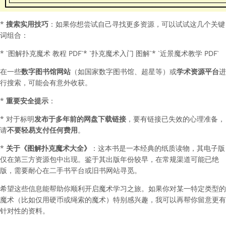
*
搜索实用技巧
：如果你想尝试自己寻找更多资源，可以试试这几个关键
词组合：
* `图解扑克魔术 教程 PDF`
* `扑克魔术入门 图解`
* `近景魔术教学 PDF`
在一些
数字图书馆网站
（如国家数字图书馆、超星等）或
学术资源平台
进
行搜索，可能会有意外收获。
*
重要安全提示
：
* 对于标明
发布于多年前的网盘下载链接
，要有链接已失效的心理准备，
请
不要轻易支付任何费用
。
*
关于《图解扑克魔术大全》
：这本书是一本经典的纸质读物，其电子版
仅在第三方资源包中出现。鉴于其出版年份较早，在常规渠道可能已绝
版，需要耐心在二手书平台或旧书网站寻觅。
希望这些信息能帮助你顺利开启魔术学习之旅。如果你对某一特定类型的
魔术（比如仅用硬币或绳索的魔术）特别感兴趣，我可以再帮你留意更有
针对性的资料。